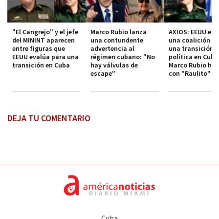
"El Cangrejo" y el jefe
Marco Rubio lanza
AXIOS: EEUU exp
del MININT aparecen
una contundente
una coalición p
entre figuras que
advertencia al
una transición
EEUU evalúa para una
régimen cubano: "No
política en Cuba
transición en Cuba
hay válvulas de
Marco Rubio hab
escape"
con "Raulito" C
DEJA TU COMENTARIO
Cuba