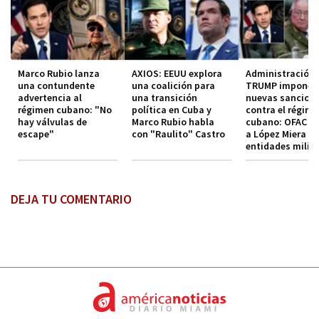
Marco Rubio lanza
AXIOS: EEUU explora
Administración
una contundente
una coalición para
TRUMP impone
advertencia al
una transición
nuevas sancion
régimen cubano: "No
política en Cuba y
contra el régim
hay válvulas de
Marco Rubio habla
cubano: OFAC in
escape"
con "Raulito" Castro
a López Miera y
entidades milit
DEJA TU COMENTARIO