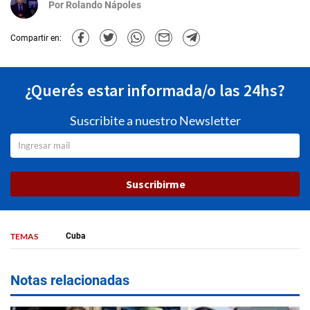
Por
Rolando Nápoles
Compartir en:
¿Querés estar informada/o las 24hs?
Suscribite a nuestro Newsletter
Suscribirme
TEMAS
Cuba
Notas relacionadas