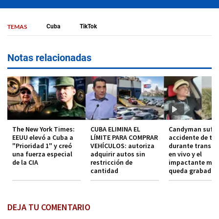
TEMAS
Cuba
TikTok
Notas relacionadas
The New York Times:
CUBA ELIMINA EL
Candyman sufre
EEUU elevó a Cuba a
LÍMITE PARA COMPRAR
accidente de trá
"Prioridad 1" y creó
VEHÍCULOS: autoriza
durante transmi
una fuerza especial
adquirir autos sin
en vivo y el
de la CIA
restricción de
impactante mo
cantidad
queda grabado
DEJA TU COMENTARIO