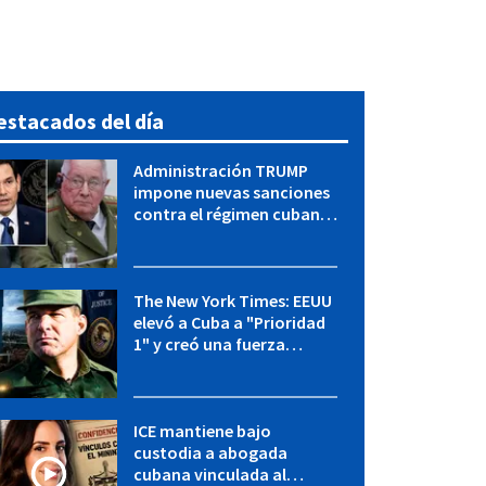
estacados del día
Administración TRUMP
impone nuevas sanciones
contra el régimen cubano:
OFAC incluye a López Miera
y entidades militares
The New York Times: EEUU
elevó a Cuba a "Prioridad
1" y creó una fuerza
especial de la CIA
ICE mantiene bajo
custodia a abogada
cubana vinculada al