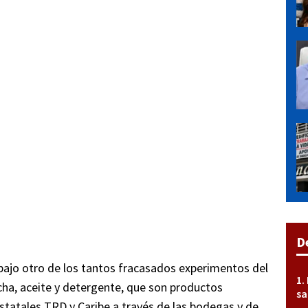
D
 bajo otro de los tantos fracasados experimentos del
icha, aceite y detergente, que son productos
sa
estatales TRD y Caribe a través de las bodegas y de