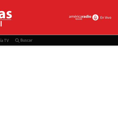
En Vivo
Buscar
ía TV