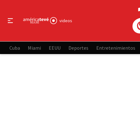
videos
Cuba
Miami
EEUU
Deportes
Entretenimientos