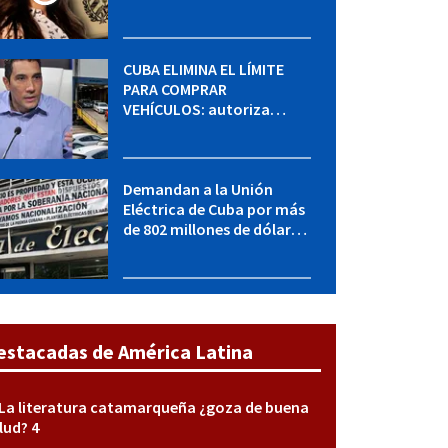
MININT: esto es lo que se
sabe del caso
CUBA ELIMINA EL LÍMITE
PARA COMPRAR
VEHÍCULOS: autoriza
adquirir autos sin
restricción de cantidad
Demandan a la Unión
Eléctrica de Cuba por más
de 802 millones de dólares
bajo la Ley Helms-Burton
estacadas de América Latina
La literatura catamarqueña ¿goza de buena
lud? 4