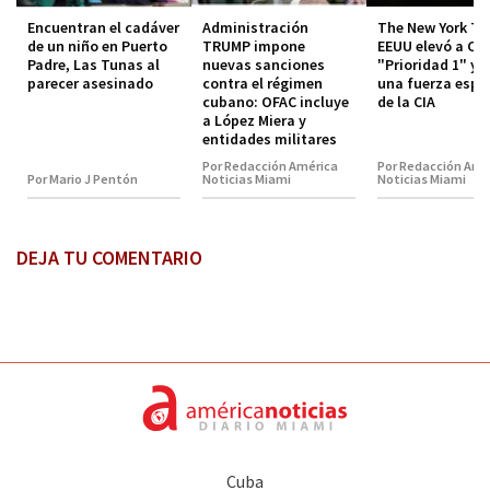
Encuentran el cadáver
Administración
The New York Ti
de un niño en Puerto
TRUMP impone
EEUU elevó a Cu
Padre, Las Tunas al
nuevas sanciones
"Prioridad 1" y 
parecer asesinado
contra el régimen
una fuerza espe
cubano: OFAC incluye
de la CIA
a López Miera y
entidades militares
Por Redacción América
Por Redacción Amé
Por Mario J Pentón
Noticias Miami
Noticias Miami
DEJA TU COMENTARIO
Cuba