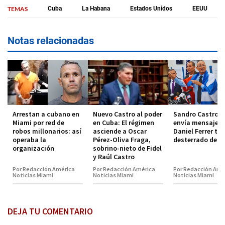
TEMAS
Cuba
La Habana
Estados Unidos
EEUU
Notas relacionadas
Arrestan a cubano en
Nuevo Castro al poder
Sandro Castro l
Miami por red de
en Cuba: El régimen
envía mensaje a
robos millonarios: así
asciende a Oscar
Daniel Ferrer tra
operaba la
Pérez-Oliva Fraga,
desterrado de C
organización
sobrino-nieto de Fidel
y Raúl Castro
Por Redacción América
Por Redacción América
Por Redacción Amé
Noticias Miami
Noticias Miami
Noticias Miami
DEJA TU COMENTARIO