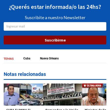
¿Querés estar informada/o las 24hs?
Suscribite a nuestro Newsletter
Suscribirme
TEMAS
Cuba
Nueva Orleans
Notas relacionadas
CUBA ELIMINA EL
Demandan a la Unión
Ministro de Ener