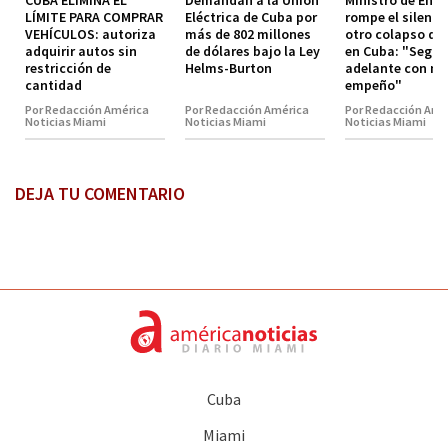
LÍMITE PARA COMPRAR
Eléctrica de Cuba por
rompe el silenci
VEHÍCULOS: autoriza
más de 802 millones
otro colapso de
adquirir autos sin
de dólares bajo la Ley
en Cuba: "Segu
restricción de
Helms-Burton
adelante con m
cantidad
empeño"
Por Redacción América
Por Redacción América
Por Redacción Amé
Noticias Miami
Noticias Miami
Noticias Miami
DEJA TU COMENTARIO
Cuba
Miami