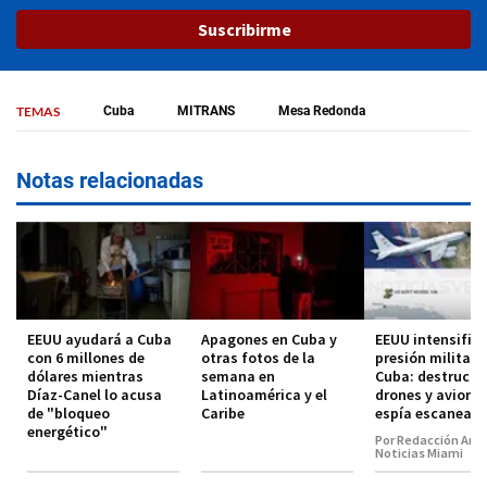
Suscribirme
TEMAS
Cuba
MITRANS
Mesa Redonda
Notas relacionadas
EEUU ayudará a Cuba
Apagones en Cuba y
EEUU intensific
con 6 millones de
otras fotos de la
presión militar 
dólares mientras
semana en
Cuba: destructor
Díaz-Canel lo acusa
Latinoamérica y el
drones y avione
de "bloqueo
Caribe
espía escanean l
energético"
Por Redacción Amé
Noticias Miami