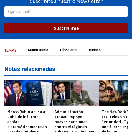
Suscribite a nuestro Newsletter
Suscribirme
TEMAS
Marco Rubio
Díaz-Canel
cubano
Notas relacionadas
Marco Rubio acusa a
Administración
The New York Ti
Cuba de infiltrar
TRUMP impone
EEUU elevó a Cu
espías
nuevas sanciones
"Prioridad 1" y 
sistemáticamente en
contra el régimen
una fuerza espe
Estados Unidos y
cubano: OFAC incluye
de la CIA