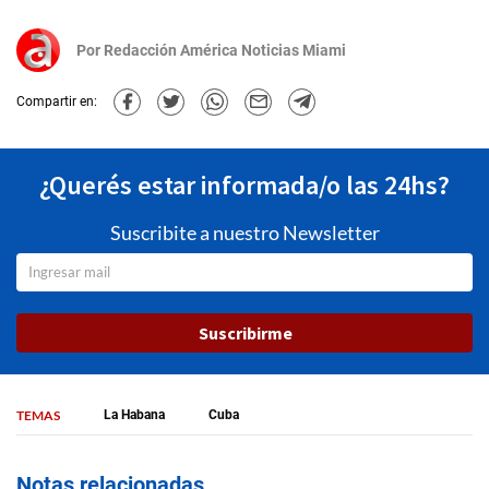
Por
Redacción América Noticias Miami
Compartir en:
¿Querés estar informada/o las 24hs?
Suscribite a nuestro Newsletter
Suscribirme
TEMAS
La Habana
Cuba
Notas relacionadas