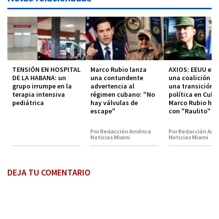
TENSIÓN EN HOSPITAL
Marco Rubio lanza
AXIOS: EEUU exp
DE LA HABANA: un
una contundente
una coalición p
grupo irrumpe en la
advertencia al
una transición
terapia intensiva
régimen cubano: "No
política en Cuba
pediátrica
hay válvulas de
Marco Rubio hab
escape"
con "Raulito" C
Por Redacción América
Por Redacción Amé
Noticias Miami
Noticias Miami
DEJA TU COMENTARIO