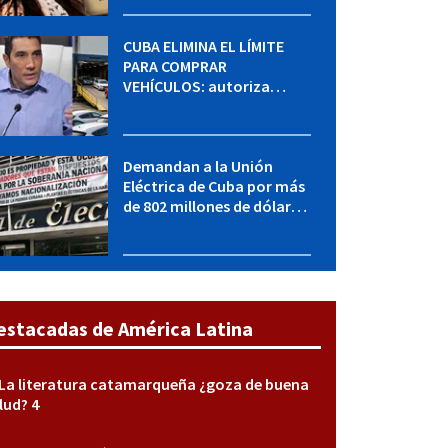
sabe del caso
CUBA ELIMINA EL LÍMITE
PARA COMPRAR
VEHÍCULOS: autoriza
adquirir autos sin
restricción de cantidad
Demandan a la Unión
Eléctrica de Cuba por más
de 802 millones de dólares
bajo la Ley Helms-Burton
estacadas de América Latina
La literatura catamarqueña ¿goza de buena
lud? 4