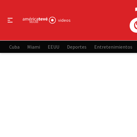
videos
Cuba
Miami
EEUU
Deportes
Entretenimientos