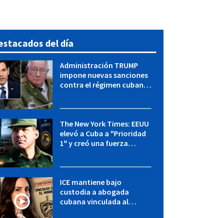
estacados del día
Administración TRUMP
impone nuevas sanciones
contra el régimen cubano:
OFAC incluye a López Miera
y entidades militares
The New York Times: EEUU
elevó a Cuba a "Prioridad
1" y creó una fuerza
especial de la CIA
ICE mantiene bajo
custodia a abogada
cubana vinculada al
MININT: esto es lo que se