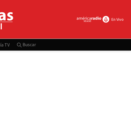
En Vivo
Buscar
ía TV