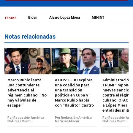
TEMAS
Biden
Alvaro López Miera
MININT
Notas relacionadas
Marco Rubio lanza
AXIOS: EEUU explora
Administración
una contundente
una coalición para
TRUMP impone
advertencia al
una transición
nuevas sancion
régimen cubano: "No
política en Cuba y
contra el régim
hay válvulas de
Marco Rubio habla
cubano: OFAC in
escape"
con "Raulito" Castro
a López Miera y
entidades milit
Por Redacción América
Por Redacción América
Por Redacción Amé
Noticias Miami
Noticias Miami
Noticias Miami