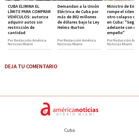
CUBA ELIMINA EL
Demandan a la Unión
Ministro de Ener
LÍMITE PARA COMPRAR
Eléctrica de Cuba por
rompe el silenci
VEHÍCULOS: autoriza
más de 802 millones
otro colapso de
adquirir autos sin
de dólares bajo la Ley
en Cuba: "Segu
restricción de
Helms-Burton
adelante con m
cantidad
empeño"
Por Redacción América
Por Redacción América
Por Redacción Amé
Noticias Miami
Noticias Miami
Noticias Miami
DEJA TU COMENTARIO
Cuba