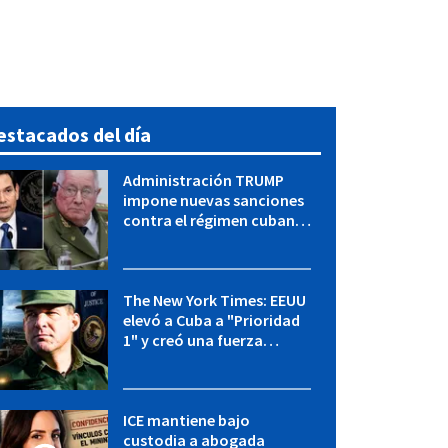
estacados del día
Administración TRUMP
impone nuevas sanciones
contra el régimen cubano:
OFAC incluye a López Miera
y entidades militares
The New York Times: EEUU
elevó a Cuba a "Prioridad
1" y creó una fuerza
especial de la CIA
ICE mantiene bajo
custodia a abogada