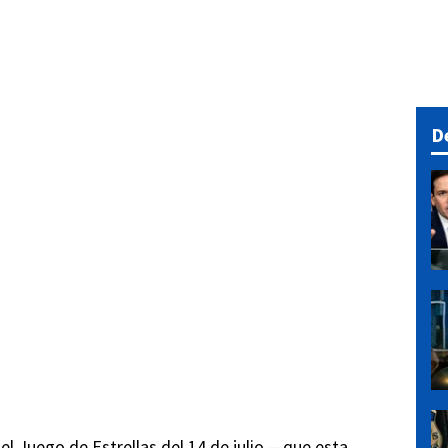
D
el Juego de Estrellas del 14 de julio —que esta