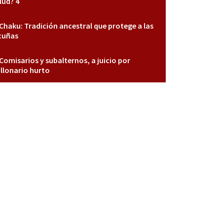
lud? 4
Chaku: Tradición ancestral que protege a las
cuñas
Comisarios y subalternos, a juicio por
llonario hurto