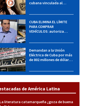
cubana vinculada al
MININT: esto es lo que se
sabe del caso
CUBA ELIMINA EL LÍMITE
PARA COMPRAR
VEHÍCULOS: autoriza
adquirir autos sin
restricción de cantidad
Demandan a la Unión
Eléctrica de Cuba por más
de 802 millones de dólares
bajo la Ley Helms-Burton
estacadas de América Latina
La literatura catamarqueña ¿goza de buena