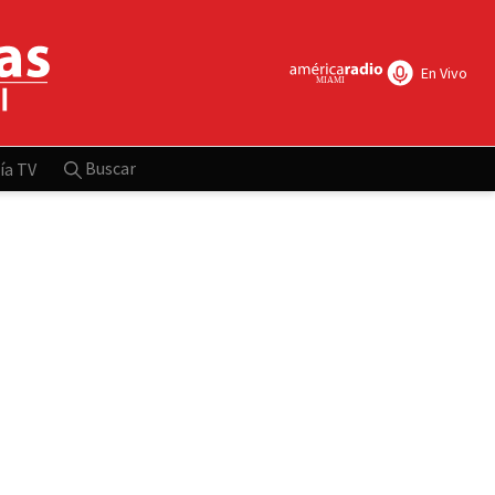
En Vivo
Buscar
ía TV