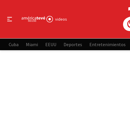
videos
Cuba
Miami
EEUU
Deportes
Entretenimientos