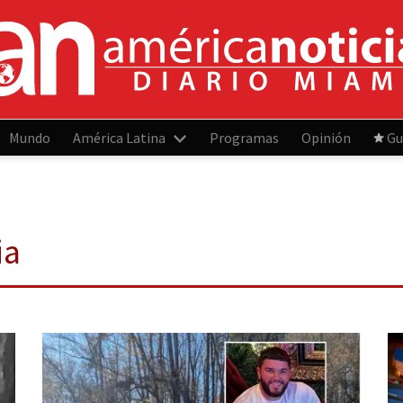
Mundo
América Latina
Programas
Opinión
Gu
ia