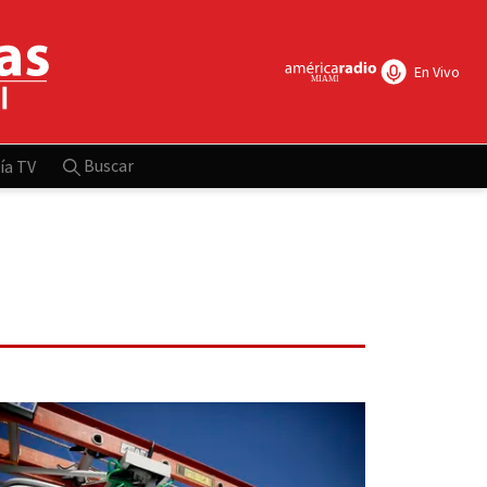
En Vivo
Buscar
ía TV