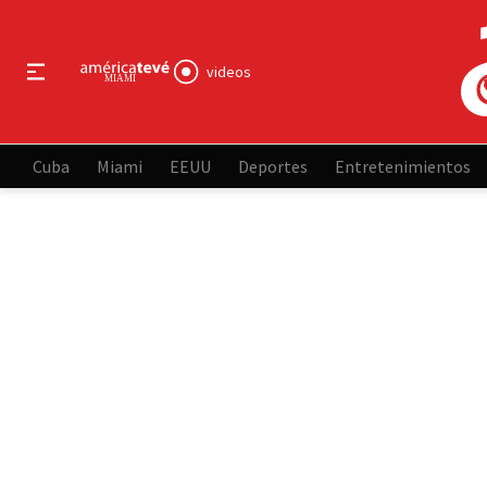
videos
Cuba
Miami
EEUU
Deportes
Entretenimientos