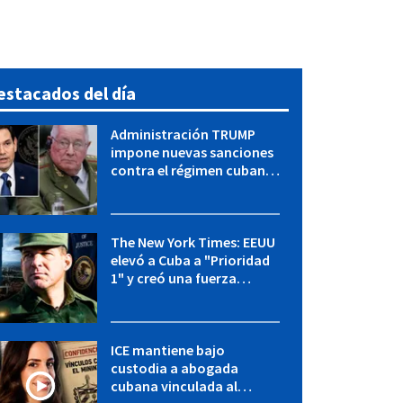
estacados del día
Administración TRUMP
impone nuevas sanciones
contra el régimen cubano:
OFAC incluye a López Miera
y entidades militares
The New York Times: EEUU
elevó a Cuba a "Prioridad
1" y creó una fuerza
especial de la CIA
ICE mantiene bajo
custodia a abogada
cubana vinculada al