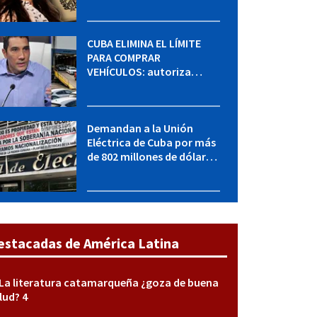
MININT: esto es lo que se
sabe del caso
CUBA ELIMINA EL LÍMITE
PARA COMPRAR
VEHÍCULOS: autoriza
adquirir autos sin
restricción de cantidad
Demandan a la Unión
Eléctrica de Cuba por más
de 802 millones de dólares
bajo la Ley Helms-Burton
estacadas de América Latina
La literatura catamarqueña ¿goza de buena
lud? 4