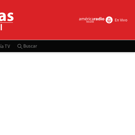
En Vivo
Buscar
ía TV