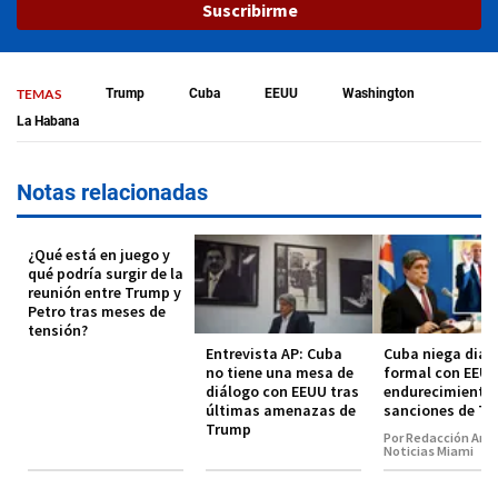
Suscribirme
TEMAS
Trump
Cuba
EEUU
Washington
La Habana
Notas relacionadas
¿Qué está en juego y
qué podría surgir de la
reunión entre Trump y
Petro tras meses de
tensión?
Entrevista AP: Cuba
Cuba niega diál
no tiene una mesa de
formal con EEUU
diálogo con EEUU tras
endurecimiento
últimas amenazas de
sanciones de T
Trump
Por Redacción Amé
Noticias Miami