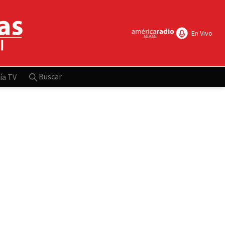
En Vivo
Buscar
ía TV