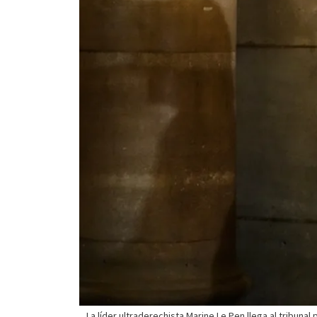
La líder ultraderechista Marine Le Pen llega al tribunal