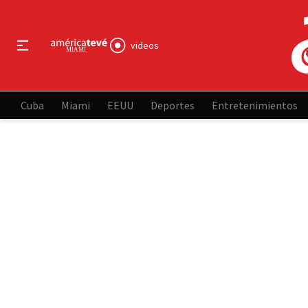
videos
Cuba
Miami
EEUU
Deportes
Entretenimientos