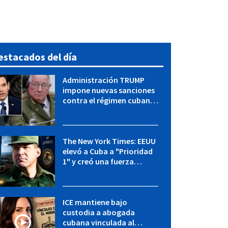
estacados del día
Administración TRUMP
impone nuevas sanciones
contra el régimen cubano:
OFAC incluye a López Miera
y entidades militares
The New York Times: EEUU
elevó a Cuba a "Prioridad
1" y creó una fuerza
especial de la CIA
ICE mantiene bajo
custodia a abogada
cubana vinculada al