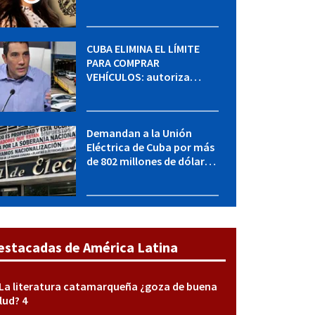
MININT: esto es lo que se
sabe del caso
CUBA ELIMINA EL LÍMITE
PARA COMPRAR
VEHÍCULOS: autoriza
adquirir autos sin
restricción de cantidad
Demandan a la Unión
Eléctrica de Cuba por más
de 802 millones de dólares
bajo la Ley Helms-Burton
estacadas de América Latina
La literatura catamarqueña ¿goza de buena
lud? 4