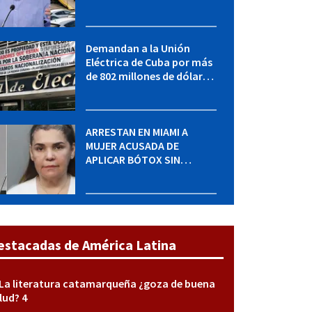
adquirir autos sin
restricción de cantidad
Demandan a la Unión
Eléctrica de Cuba por más
de 802 millones de dólares
bajo la Ley Helms-Burton
ARRESTAN EN MIAMI A
MUJER ACUSADA DE
APLICAR BÓTOX SIN
LICENCIA: una operación
encubierta destapó el
caso
estacadas de América Latina
La literatura catamarqueña ¿goza de buena
lud? 4