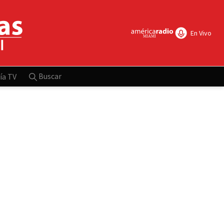
En Vivo
Buscar
ía TV