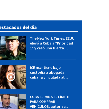
estacados del día
The New York Times: EEUU
elevó a Cuba a "Prioridad
1" y creó una fuerza
especial de la CIA
ICE mantiene bajo
custodia a abogada
cubana vinculada al
MININT: esto es lo que se
sabe del caso
CUBA ELIMINA EL LÍMITE
PARA COMPRAR
VEHÍCULOS: autoriza