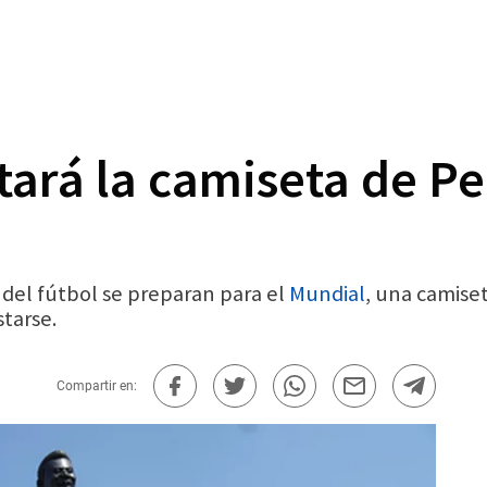
ará la camiseta de Pe
 del fútbol se preparan para el
Mundial
, una camise
starse.
Compartir en: