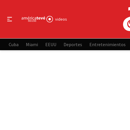
videos
Cuba
Miami
EEUU
Deportes
Entretenimientos