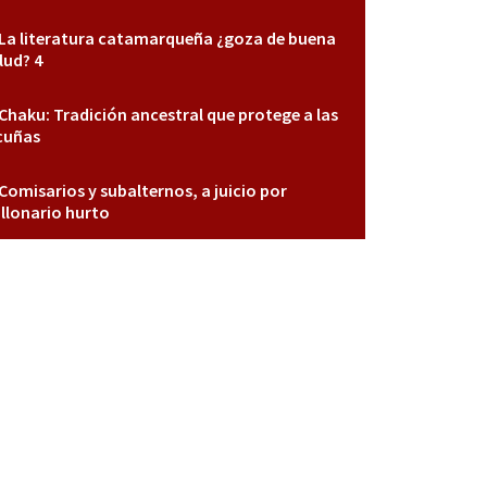
La literatura catamarqueña ¿goza de buena
lud? 4
Chaku: Tradición ancestral que protege a las
cuñas
Comisarios y subalternos, a juicio por
llonario hurto