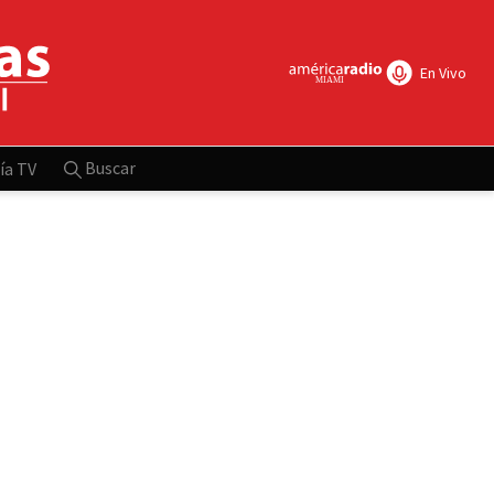
En Vivo
Buscar
ía TV