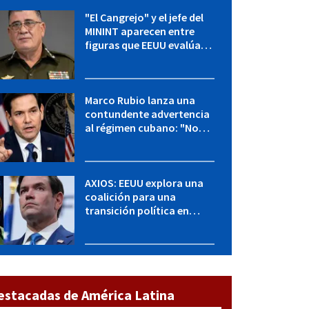
"El Cangrejo" y el jefe del
MININT aparecen entre
figuras que EEUU evalúa
para una transición en
Cuba
Marco Rubio lanza una
contundente advertencia
al régimen cubano: "No
hay válvulas de escape"
AXIOS: EEUU explora una
coalición para una
transición política en
Cuba y Marco Rubio habla
con "Raulito" Castro
estacadas de América Latina