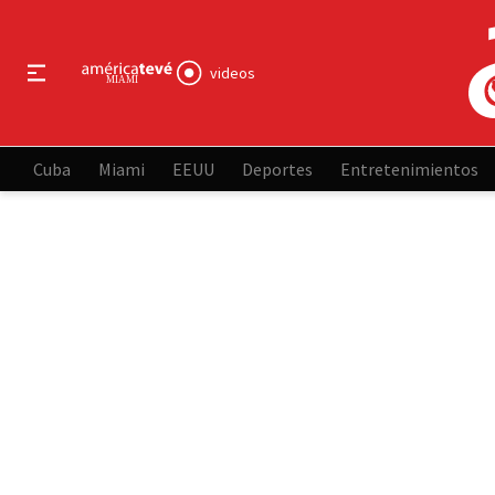
videos
Cuba
Miami
EEUU
Deportes
Entretenimientos