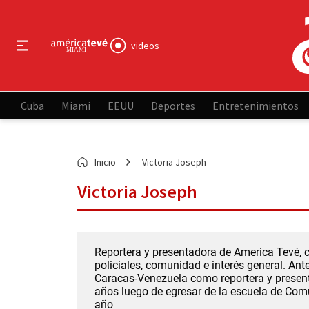
videos
Cuba
Miami
EEUU
Deportes
Entretenimientos
Inicio
Victoria Joseph
Victoria Joseph
Reportera y presentadora de America Tevé, c
policiales, comunidad e interés general. An
Caracas-Venezuela como reportera y presenta
años luego de egresar de la escuela de Comu
año