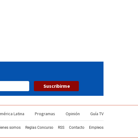
18
19
20
21
22
23
24
Suscribirme
mérica Latina
Programas
Opinión
Guía TV
ienes somos
Reglas Concurso
RSS
Contacto
Empleos