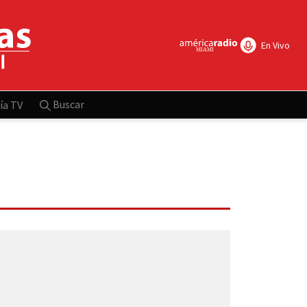
En Vivo
Buscar
ía TV