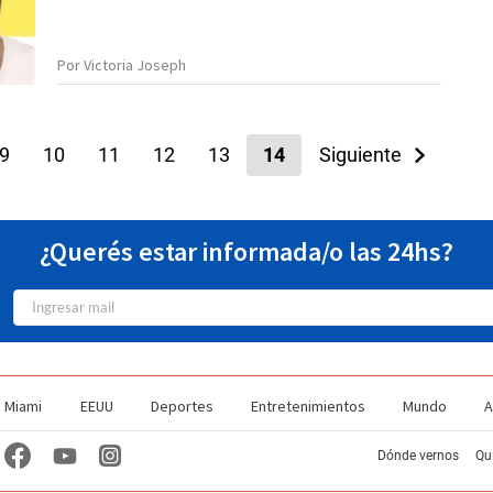
Por Victoria Joseph
9
10
11
12
13
14
15
Siguiente
16
17
¿Querés estar informada/o las 24hs?
Miami
EEUU
Deportes
Entretenimientos
Mundo
A
Dónde vernos
Qu