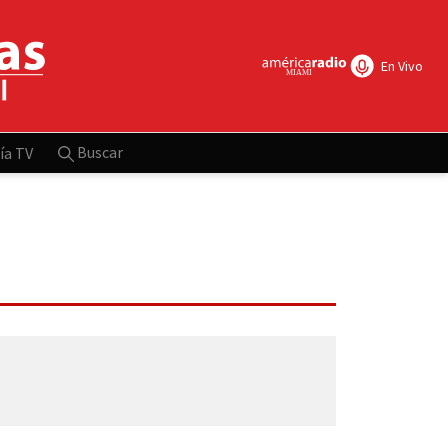
En Vivo
Buscar
ía TV