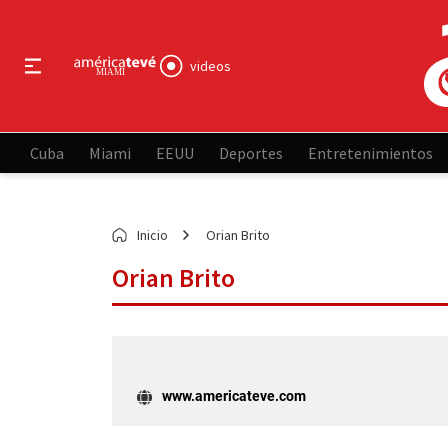
videos
Cuba
Miami
EEUU
Deportes
Entretenimientos
Inicio
Orian Brito
Orian Brito
www.americateve.com