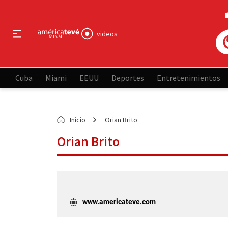
videos
Cuba
Miami
EEUU
Deportes
Entretenimientos
Inicio
Orian Brito
Orian Brito
www.americateve.com