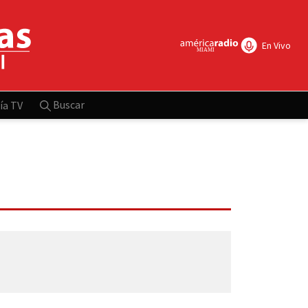
En Vivo
Buscar
ía TV