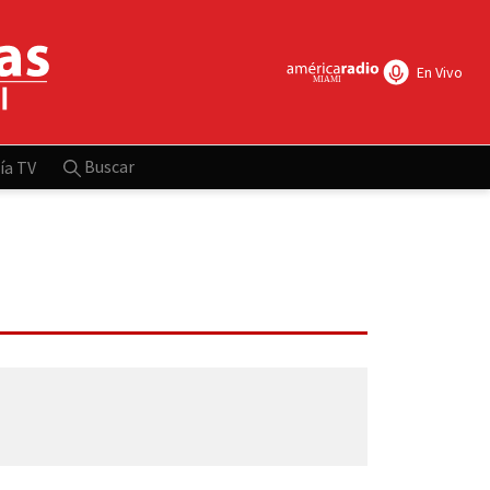
En Vivo
Buscar
ía TV