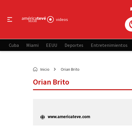
videos
Cuba
Miami
EEUU
Deportes
Entretenimientos
Inicio
Orian Brito
Orian Brito
www.americateve.com