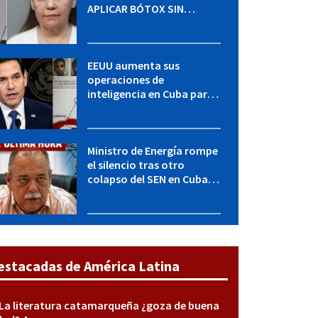
APLICAR BÓTOX SIN
LICENCIA: una operación
encubierta destapó el
caso
EEUU aumenta sus
operaciones de
inteligencia en Cuba para
elevar la presión sobre el
régimen, según POLITICO
Ministro de Energía rompe
el silencio tras otro
colapso del SEN en Cuba:
"Seguimos adelante con
mucho empeño"
estacadas de América Latina
La literatura catamarqueña ¿goza de buena