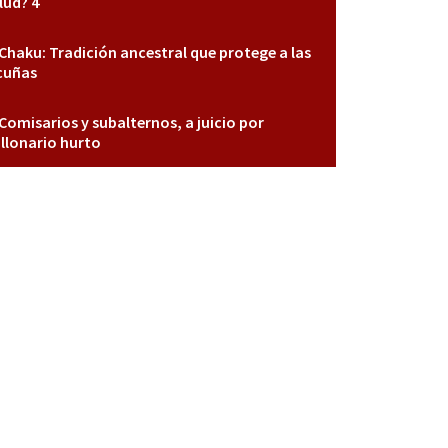
lud? 4
Chaku: Tradición ancestral que protege a las
cuñas
Comisarios y subalternos, a juicio por
llonario hurto