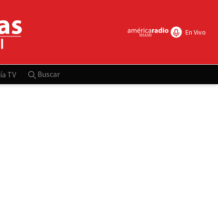
En Vivo
Buscar
ía TV