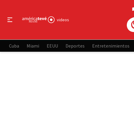
videos
Cuba
Miami
EEUU
Deportes
Entretenimientos