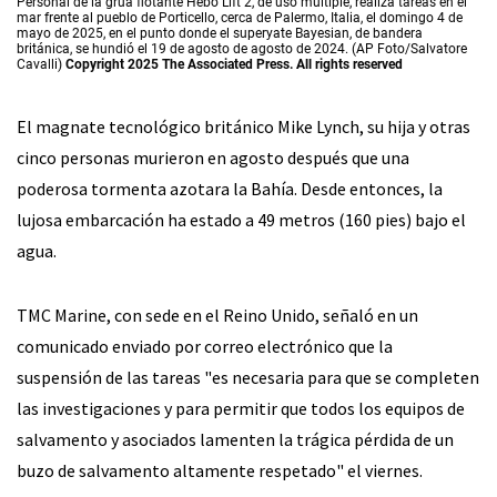
Personal de la grúa flotante Hebo Lift 2, de uso múltiple, realiza tareas en el
mar frente al pueblo de Porticello, cerca de Palermo, Italia, el domingo 4 de
mayo de 2025, en el punto donde el superyate Bayesian, de bandera
británica, se hundió el 19 de agosto de agosto de 2024. (AP Foto/Salvatore
Cavalli)
Copyright 2025 The Associated Press. All rights reserved
El magnate tecnológico británico Mike Lynch, su hija y otras
cinco personas murieron en agosto después que una
poderosa tormenta azotara la Bahía. Desde entonces, la
lujosa embarcación ha estado a 49 metros (160 pies) bajo el
agua.
TMC Marine, con sede en el Reino Unido, señaló en un
comunicado enviado por correo electrónico que la
suspensión de las tareas "es necesaria para que se completen
las investigaciones y para permitir que todos los equipos de
salvamento y asociados lamenten la trágica pérdida de un
buzo de salvamento altamente respetado" el viernes.