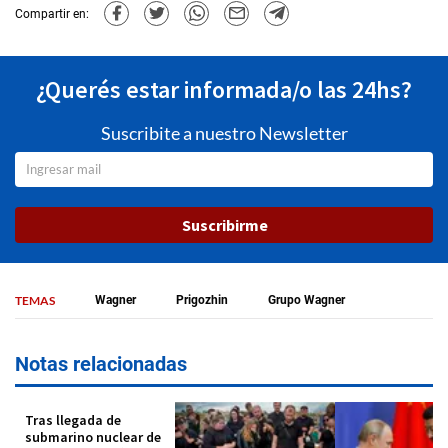
Compartir en:
¿Querés estar informada/o las 24hs?
Suscribite a nuestro Newsletter
Suscribirme
TEMAS
Wagner
Prigozhin
Grupo Wagner
Notas relacionadas
Tras llegada de
submarino nuclear de