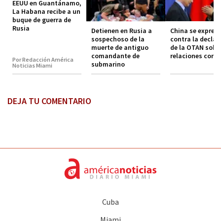
EEUU en Guantánamo,
La Habana recibe a un
buque de guerra de
Rusia
Detienen en Rusia a
China se expres
sospechoso de la
contra la declar
muerte de antiguo
de la OTAN sobr
comandante de
relaciones con 
Por Redacción América
submarino
Noticias Miami
DEJA TU COMENTARIO
Cuba
Miami