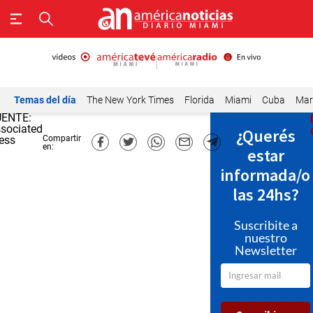
Temas del día
The New York Times
Florida
Miami
Cuba
Mar
UENTE:
sociated
¿Querés
Compartir
ess
en:
estar
informada/o
las 24hs?
Suscribite a
nuestro
Newsletter