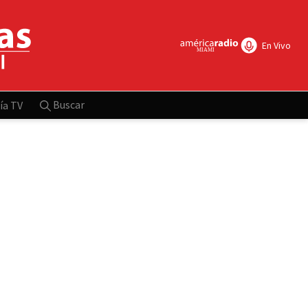
En Vivo
Buscar
ía TV