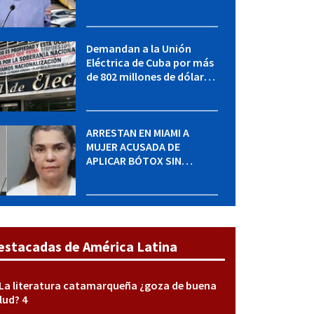
adquirir autos sin
restricción de cantidad
Demandan a la Unión
Eléctrica de Cuba por más
de 802 millones de dólares
bajo la Ley Helms-Burton
ARRESTAN EN MIAMI A
MUJER ACUSADA DE
APLICAR BÓTOX SIN
LICENCIA: una operación
encubierta destapó el
caso
estacadas de América Latina
La literatura catamarqueña ¿goza de buena
lud? 4