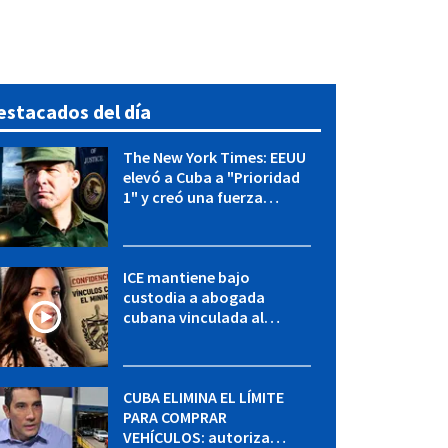
estacados del día
The New York Times: EEUU
elevó a Cuba a "Prioridad
1" y creó una fuerza
especial de la CIA
ICE mantiene bajo
custodia a abogada
cubana vinculada al
MININT: esto es lo que se
sabe del caso
CUBA ELIMINA EL LÍMITE
PARA COMPRAR
VEHÍCULOS: autoriza