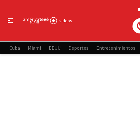
videos
Cuba
Miami
EEUU
Deportes
Entretenimientos