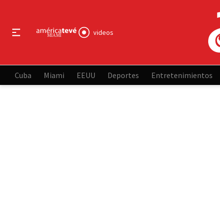
videos
Cuba
Miami
EEUU
Deportes
Entretenimientos