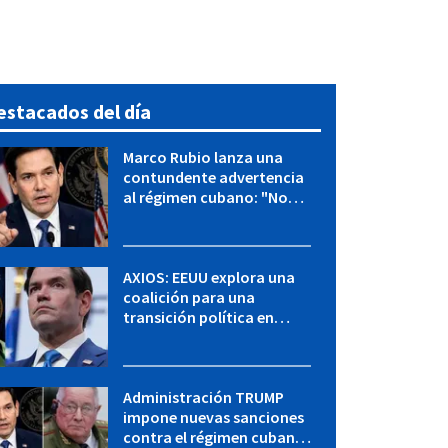
estacados del día
Marco Rubio lanza una
contundente advertencia
al régimen cubano: "No
hay válvulas de escape"
AXIOS: EEUU explora una
coalición para una
transición política en
Cuba y Marco Rubio habla
con "Raulito" Castro
Administración TRUMP
impone nuevas sanciones
contra el régimen cubano: