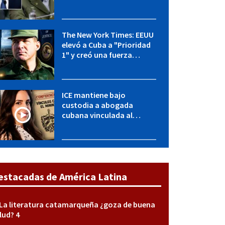
OFAC incluye a López Miera
y entidades militares
The New York Times: EEUU
elevó a Cuba a "Prioridad
1" y creó una fuerza
especial de la CIA
ICE mantiene bajo
custodia a abogada
cubana vinculada al
MININT: esto es lo que se
sabe del caso
estacadas de América Latina
La literatura catamarqueña ¿goza de buena
lud? 4