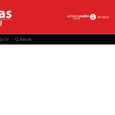
En Vivo
Buscar
ía TV