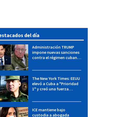
estacados del día
Administración TRUMP
impone nuevas sanciones
contra el régimen cubano:
OFAC incluye a López Miera
y entidades militares
The New York Times: EEUU
elevó a Cuba a "Prioridad
1" y creó una fuerza
especial de la CIA
ICE mantiene bajo
custodia a abogada