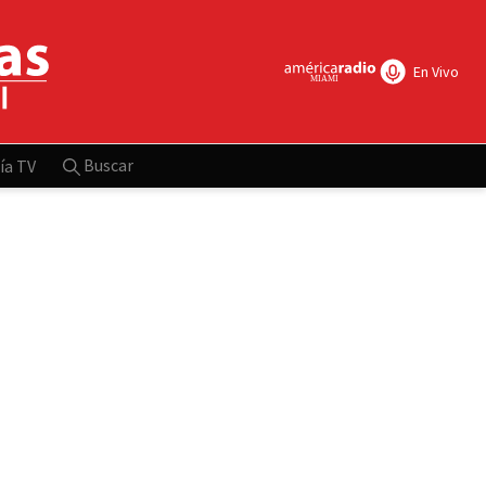
En Vivo
Buscar
ía TV