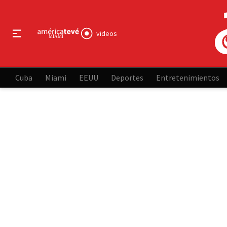
videos
Cuba
Miami
EEUU
Deportes
Entretenimientos