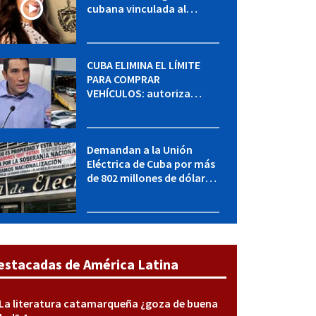
cubana vinculada al
MININT: esto es lo que se
sabe del caso
CUBA ELIMINA EL LÍMITE
PARA COMPRAR
VEHÍCULOS: autoriza
adquirir autos sin
restricción de cantidad
Demandan a la Unión
Eléctrica de Cuba por más
de 802 millones de dólares
bajo la Ley Helms-Burton
estacadas de América Latina
La literatura catamarqueña ¿goza de buena