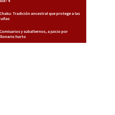
lud? 4
Chaku: Tradición ancestral que protege a las
cuñas
Comisarios y subalternos, a juicio por
llonario hurto