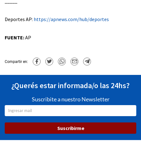
_____
Deportes AP:
https://apnews.com/hub/deportes
FUENTE:
AP
Compartir en:
¿Querés estar informada/o las 24hs?
Suscribite a nuestro Newsletter
Suscribirme