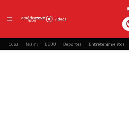
videos
Cuba
Miami
EEUU
Deportes
Entretenimientos