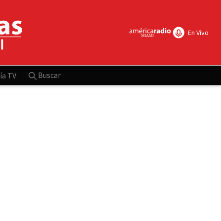
En Vivo
Buscar
ía TV