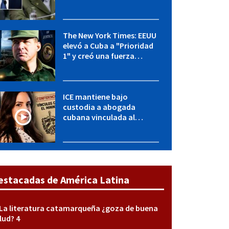
OFAC incluye a López Miera
y entidades militares
The New York Times: EEUU
elevó a Cuba a "Prioridad
1" y creó una fuerza
especial de la CIA
ICE mantiene bajo
custodia a abogada
cubana vinculada al
MININT: esto es lo que se
sabe del caso
estacadas de América Latina
La literatura catamarqueña ¿goza de buena
lud? 4