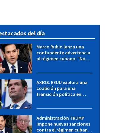
estacados del día
Marco Rubio lanza una
contundente advertencia
al régimen cubano: "No
hay válvulas de escape"
AXIOS: EEUU explora una
coalición para una
transición política en
Cuba y Marco Rubio habla
con "Raulito" Castro
Administración TRUMP
impone nuevas sanciones
contra el régimen cubano: