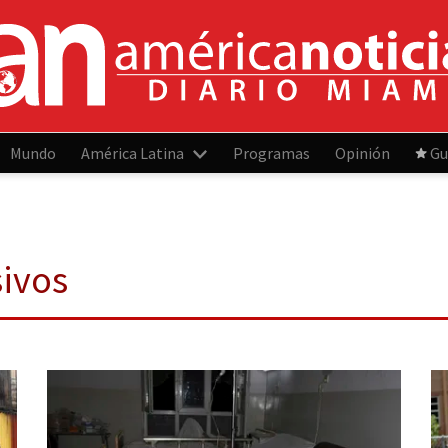
Mundo
América Latina
Programas
Opinión
Gu
sivos