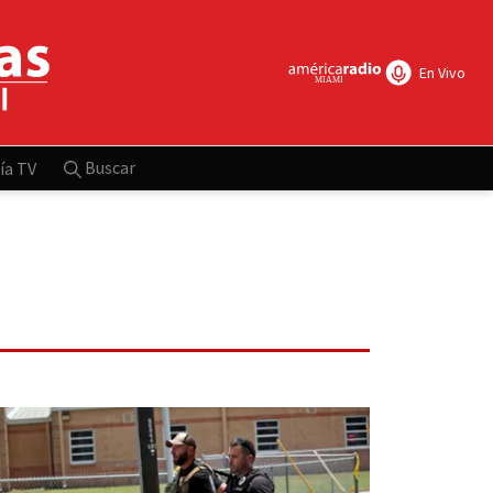
En Vivo
Buscar
ía TV