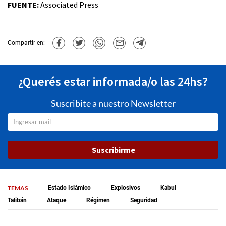
FUENTE:
Associated Press
Compartir en:
¿Querés estar informada/o las 24hs?
Suscribite a nuestro Newsletter
Suscribirme
TEMAS
Estado Islámico
Explosivos
Kabul
Talibán
Ataque
Régimen
Seguridad