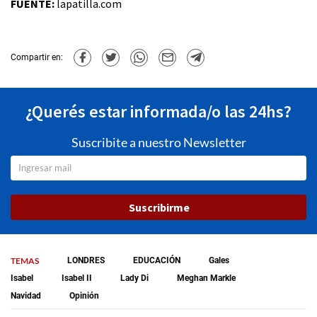
FUENTE:
lapatilla.com
Compartir en:
¿Querés estar informada/o las 24hs?
Suscribite a nuestro Newsletter
Suscribirme
TEMAS
LONDRES
EDUCACIÓN
Gales
Isabel
Isabel II
Lady Di
Meghan Markle
Navidad
Opinión