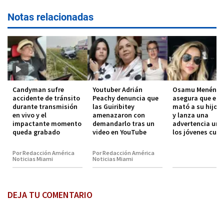
Notas relacionadas
Candyman sufre
Youtuber Adrián
Osamu Menénde
accidente de tránsito
Peachy denuncia que
asegura que el 
durante transmisión
las Guiribitey
mató a su hijo 
en vivo y el
amenazaron con
y lanza una
impactante momento
demandarlo tras un
advertencia urg
queda grabado
video en YouTube
los jóvenes cub
Por Redacción América
Por Redacción América
Noticias Miami
Noticias Miami
DEJA TU COMENTARIO