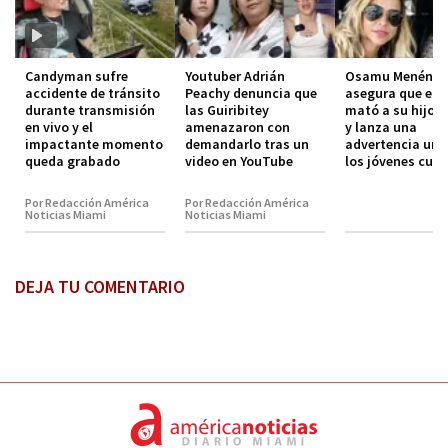
Candyman sufre
Youtuber Adrián
Osamu Menénde
accidente de tránsito
Peachy denuncia que
asegura que el 
durante transmisión
las Guiribitey
mató a su hijo 
en vivo y el
amenazaron con
y lanza una
impactante momento
demandarlo tras un
advertencia urg
queda grabado
video en YouTube
los jóvenes cub
Por Redacción América
Por Redacción América
Noticias Miami
Noticias Miami
DEJA TU COMENTARIO