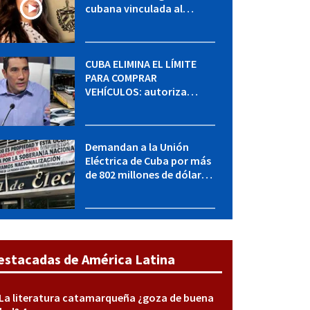
cubana vinculada al
MININT: esto es lo que se
sabe del caso
CUBA ELIMINA EL LÍMITE
PARA COMPRAR
VEHÍCULOS: autoriza
adquirir autos sin
restricción de cantidad
Demandan a la Unión
Eléctrica de Cuba por más
de 802 millones de dólares
bajo la Ley Helms-Burton
estacadas de América Latina
La literatura catamarqueña ¿goza de buena