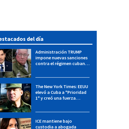
estacados del día
Administración TRUMP
impone nuevas sanciones
contra el régimen cubano:
OFAC incluye a López Miera
y entidades militares
The New York Times: EEUU
elevó a Cuba a "Prioridad
1" y creó una fuerza
especial de la CIA
ICE mantiene bajo
custodia a abogada