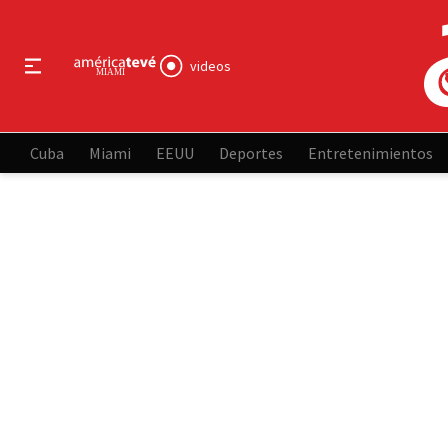
videos
Cuba
Miami
EEUU
Deportes
Entretenimientos