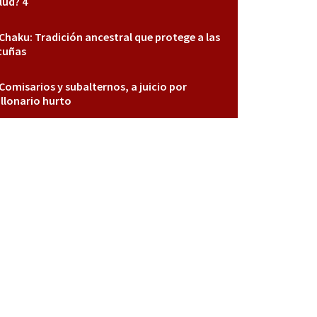
lud? 4
Chaku: Tradición ancestral que protege a las
cuñas
Comisarios y subalternos, a juicio por
llonario hurto