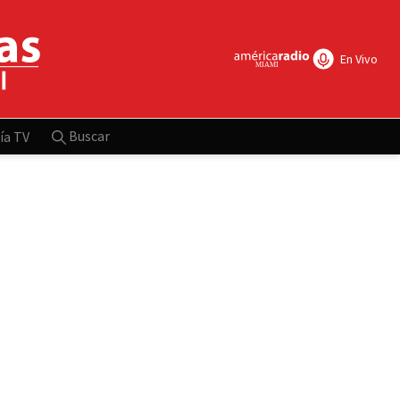
En Vivo
Buscar
ía TV