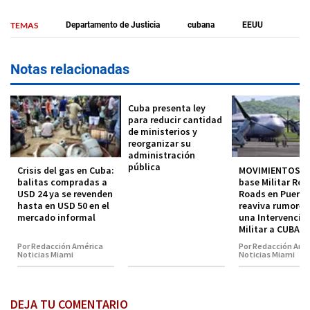
TEMAS
Departamento de Justicia
cubana
EEUU
Notas relacionadas
Cuba presenta ley
para reducir cantidad
de ministerios y
reorganizar su
administración
pública
Crisis del gas en Cuba:
MOVIMIENTOS en
balitas compradas a
base Militar Roo
USD 24 ya se revenden
Roads en Puerto
hasta en USD 50 en el
reaviva rumores
mercado informal
una Intervenció
Militar a CUBA
Por Redacción América
Por Redacción Amé
Noticias Miami
Noticias Miami
DEJA TU COMENTARIO