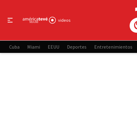
videos
Cuba
Miami
EEUU
Deportes
Entretenimientos