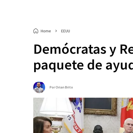
Home
EEUU
Demócratas y Re
paquete de ayu
Por
Orian Brito