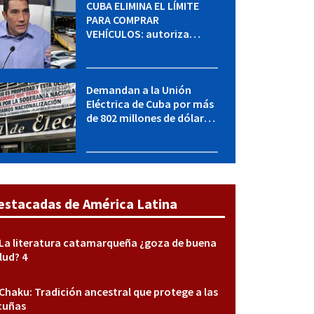
CUBA ELIMINA EL LÍMITE
PARA COMPRAR
VEHÍCULOS: autoriza
adquirir autos sin
restricción de cantidad
Demandan a la Unión
Eléctrica de Cuba por más
de 802 millones de dólares
bajo la Ley Helms-Burton
estacadas de América Latina
La literatura catamarqueña ¿goza de buena
lud? 4
Chaku: Tradición ancestral que protege a las
cuñas