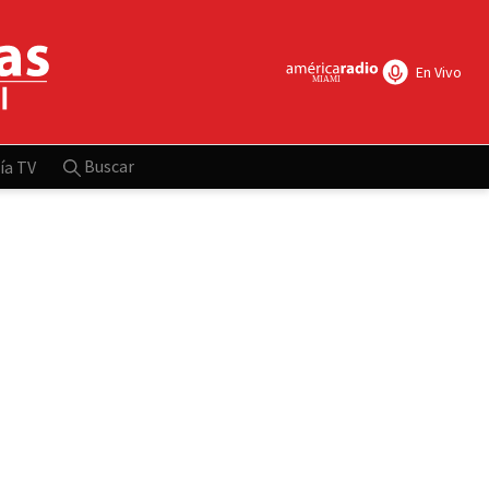
En Vivo
Buscar
ía TV