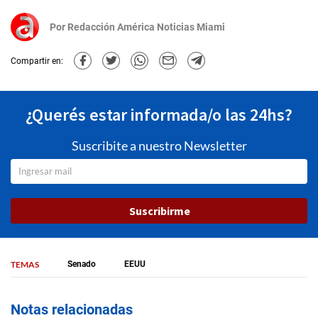
Por
Redacción América Noticias Miami
Compartir en:
¿Querés estar informada/o las 24hs?
Suscribite a nuestro Newsletter
Suscribirme
TEMAS
Senado
EEUU
Notas relacionadas