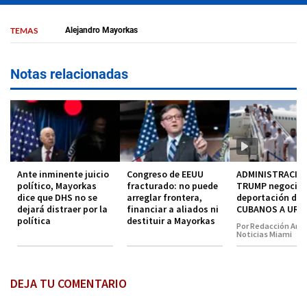
TEMAS
Alejandro Mayorkas
Notas relacionadas
Ante inminente juicio
Congreso de EEUU
ADMINISTRACIO
político, Mayorkas
fracturado: no puede
TRUMP negocia
dice que DHS no se
arreglar frontera,
deportación de
dejará distraer por la
financiar a aliados ni
CUBANOS A URU
política
destituir a Mayorkas
Por Redacción Amé
Noticias Miami
DEJA TU COMENTARIO