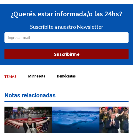
¿Querés estar informada/o las 24hs?
Suscribite a nuestro Newsletter
Suscribirme
TEMAS
Minnesota
Demócratas
Notas relacionadas