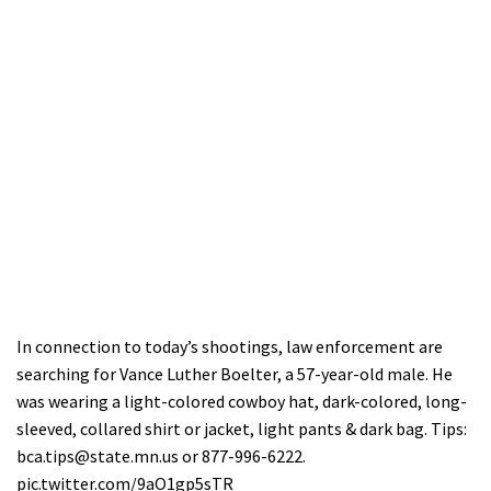
In connection to today’s shootings, law enforcement are
searching for Vance Luther Boelter, a 57-year-old male. He
was wearing a light-colored cowboy hat, dark-colored, long-
sleeved, collared shirt or jacket, light pants & dark bag. Tips:
bca.tips@state.mn.us
or 877-996-6222.
pic.twitter.com/9aO1gp5sTR