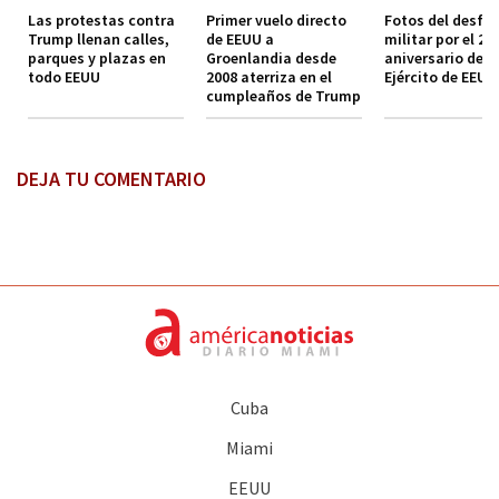
Las protestas contra
Primer vuelo directo
Fotos del desfil
Trump llenan calles,
de EEUU a
militar por el 2
parques y plazas en
Groenlandia desde
aniversario del
todo EEUU
2008 aterriza en el
Ejército de EEUU
cumpleaños de Trump
DEJA TU COMENTARIO
Cuba
Miami
EEUU