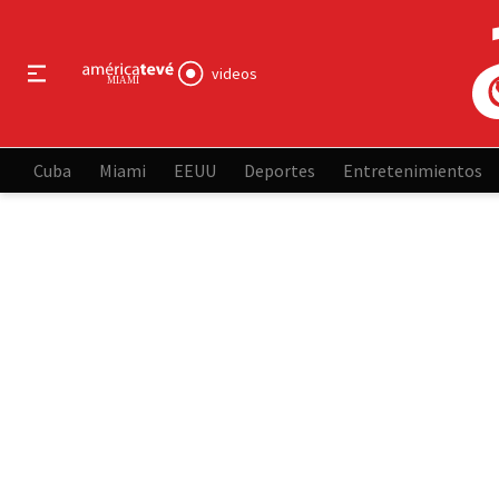
videos
Cuba
Miami
EEUU
Deportes
Entretenimientos