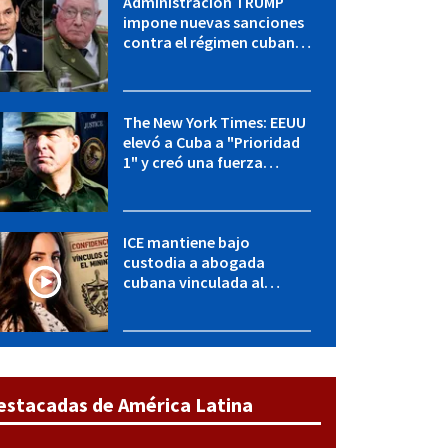
Administración TRUMP
impone nuevas sanciones
contra el régimen cubano:
OFAC incluye a López Miera
y entidades militares
The New York Times: EEUU
elevó a Cuba a "Prioridad
1" y creó una fuerza
especial de la CIA
ICE mantiene bajo
custodia a abogada
cubana vinculada al
MININT: esto es lo que se
sabe del caso
estacadas de América Latina