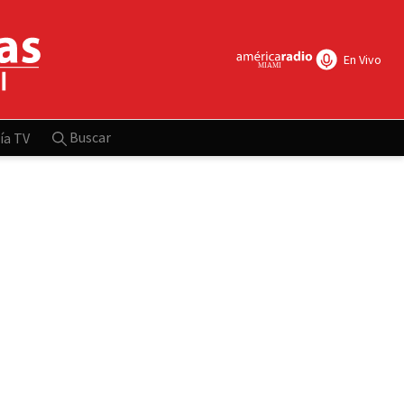
En Vivo
Buscar
ía TV