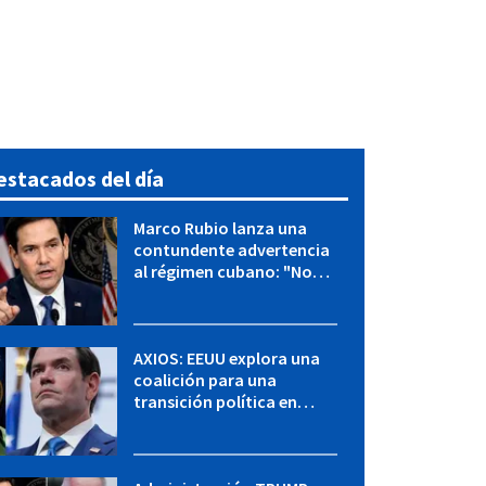
estacados del día
Marco Rubio lanza una
contundente advertencia
al régimen cubano: "No
hay válvulas de escape"
AXIOS: EEUU explora una
coalición para una
transición política en
Cuba y Marco Rubio habla
con "Raulito" Castro