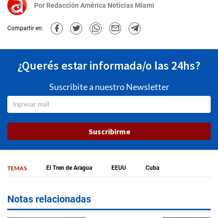
Por
Redacción América Noticias Miami
Compartir en:
¿Querés estar informada/o las 24hs?
Suscribite a nuestro Newsletter
Suscribirme
TEMAS
El Tren de Aragua
EEUU
Cuba
Notas relacionadas