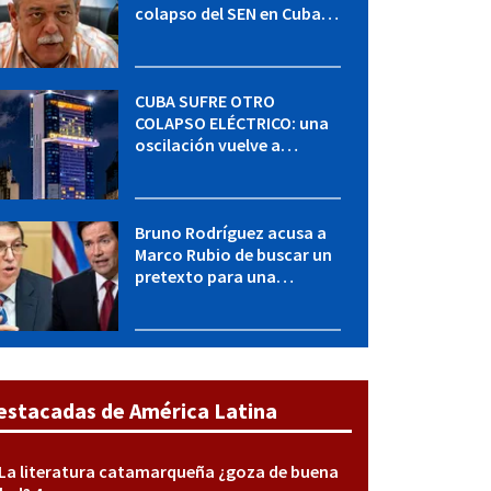
colapso del SEN en Cuba:
"Seguimos adelante con
mucho empeño"
CUBA SUFRE OTRO
COLAPSO ELÉCTRICO: una
oscilación vuelve a
desconectar el Sistema
Eléctrico Nacional
Bruno Rodríguez acusa a
Marco Rubio de buscar un
pretexto para una
agresión militar contra
Cuba
estacadas de América Latina
La literatura catamarqueña ¿goza de buena