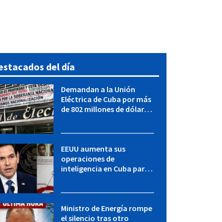
estacados del día
Demandan a la Unión
Eléctrica de Cuba por más
de 802 millones de dólares
bajo la Ley Helms-Burton
EEUU aumenta sus
operaciones de
inteligencia en Cuba para
elevar la presión sobre el
régimen, según POLITICO
Ministro de Energía rompe
el silencio tras otro