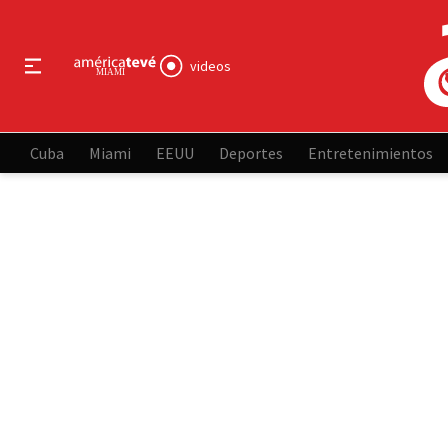
videos
Cuba
Miami
EEUU
Deportes
Entretenimientos