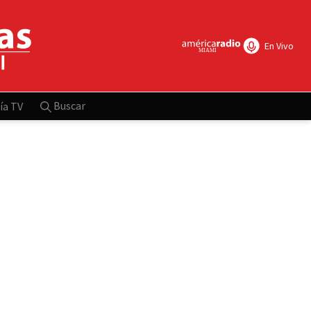
En Vivo
Buscar
ía TV