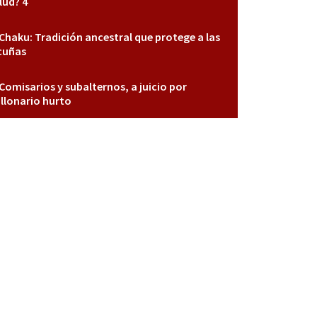
lud? 4
Chaku: Tradición ancestral que protege a las
cuñas
Comisarios y subalternos, a juicio por
llonario hurto