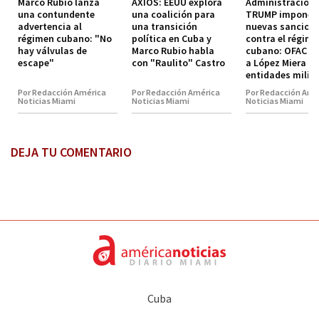
Marco Rubio lanza
AXIOS: EEUU explora
Administración
una contundente
una coalición para
TRUMP impone
advertencia al
una transición
nuevas sancion
régimen cubano: "No
política en Cuba y
contra el régim
hay válvulas de
Marco Rubio habla
cubano: OFAC in
escape"
con "Raulito" Castro
a López Miera y
entidades milit
Por Redacción América
Por Redacción América
Por Redacción Amé
Noticias Miami
Noticias Miami
Noticias Miami
DEJA TU COMENTARIO
Cuba