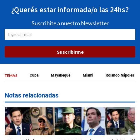
¿Querés estar informada/o las 24hs?
Suscribite a nuestro Newsletter
Suscribirme
TEMAS
Cuba
Mayabeque
Miami
Rolando Nápoles
Notas relacionadas