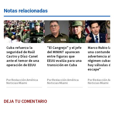
Notas relacionadas
Cuba refuerza la
"El Cangrejo" y el jefe
Marco Rubio lan
seguridad de Raúl
del MININT aparecen
una contundent
Castro y Díaz-Canel
entre figuras que
advertencia al
ante el temor de una
EEUU evalúa para una
régimen cubano
operación de EEUU
transición en Cuba
hay válvulas de
escape"
Por Redacción América
Por Redacción América
Por Redacción Amé
Noticias Miami
Noticias Miami
Noticias Miami
DEJA TU COMENTARIO