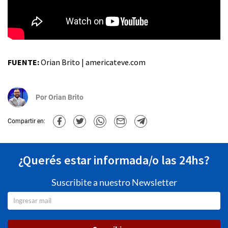
FUENTE:
Orian Brito | americateve.com
Por
Orian Brito
Compartir en:
¿Querés estar informada/o las 24hs?
Suscribite a nuestro Newsletter