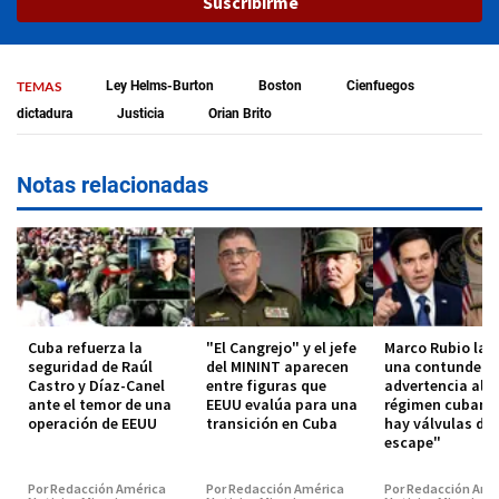
Suscribirme
TEMAS
Ley Helms-Burton
Boston
Cienfuegos
dictadura
Justicia
Orian Brito
Notas relacionadas
Cuba refuerza la
"El Cangrejo" y el jefe
Marco Rubio lan
seguridad de Raúl
del MININT aparecen
una contundent
Castro y Díaz-Canel
entre figuras que
advertencia al
ante el temor de una
EEUU evalúa para una
régimen cubano
operación de EEUU
transición en Cuba
hay válvulas de
escape"
Por Redacción América
Por Redacción América
Por Redacción Amé