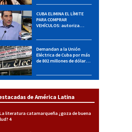
sabe del caso
CUBA ELIMINA EL LÍMITE
PARA COMPRAR
VEHÍCULOS: autoriza
adquirir autos sin
restricción de cantidad
Demandan a la Unión
Eléctrica de Cuba por más
de 802 millones de dólares
bajo la Ley Helms-Burton
estacadas de América Latina
La literatura catamarqueña ¿goza de buena
lud? 4