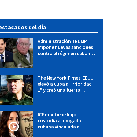
estacados del día
Administración TRUMP
impone nuevas sanciones
contra el régimen cubano:
OFAC incluye a López Miera
y entidades militares
The New York Times: EEUU
elevó a Cuba a "Prioridad
1" y creó una fuerza
especial de la CIA
ICE mantiene bajo
custodia a abogada
cubana vinculada al
MININT: esto es lo que se