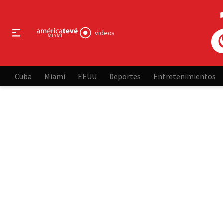
videos
Cuba
Miami
EEUU
Deportes
Entretenimientos